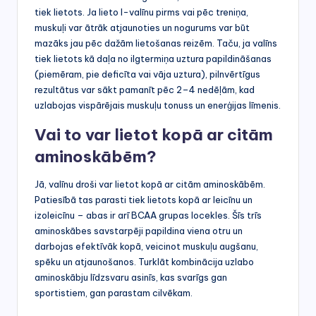
tiek lietots. Ja lieto l-valīnu pirms vai pēc treniņa,
muskuļi var ātrāk atjaunoties un nogurums var būt
mazāks jau pēc dažām lietošanas reizēm. Taču, ja valīns
tiek lietots kā daļa no ilgtermiņa uztura papildināšanas
(piemēram, pie deficīta vai vāja uztura), pilnvērtīgus
rezultātus var sākt pamanīt pēc 2–4 nedēļām, kad
uzlabojas vispārējais muskuļu tonuss un enerģijas līmenis.
Vai to var lietot kopā ar citām
aminoskābēm?
Jā, valīnu droši var lietot kopā ar citām aminoskābēm.
Patiesībā tas parasti tiek lietots kopā ar leicīnu un
izoleicīnu – abas ir arī BCAA grupas locekles. Šīs trīs
aminoskābes savstarpēji papildina viena otru un
darbojas efektīvāk kopā, veicinot muskuļu augšanu,
spēku un atjaunošanos. Turklāt kombinācija uzlabo
aminoskābju līdzsvaru asinīs, kas svarīgs gan
sportistiem, gan parastam cilvēkam.