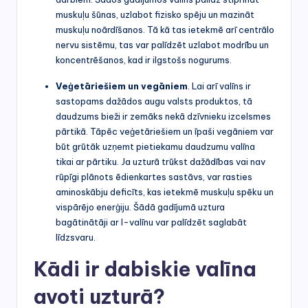
muskuļu šūnas, uzlabot fizisko spēju un mazināt
muskuļu noārdīšanos. Tā kā tas ietekmē arī centrālo
nervu sistēmu, tas var palīdzēt uzlabot modrību un
koncentrēšanos, kad ir ilgstošs nogurums.
Veģetāriešiem un vegāniem
. Lai arī valīns ir
sastopams dažādos augu valsts produktos, tā
daudzums bieži ir zemāks nekā dzīvnieku izcelsmes
pārtikā. Tāpēc veģetāriešiem un īpaši vegāniem var
būt grūtāk uzņemt pietiekamu daudzumu valīna
tikai ar pārtiku. Ja uzturā trūkst dažādības vai nav
rūpīgi plānots ēdienkartes sastāvs, var rasties
aminoskābju deficīts, kas ietekmē muskuļu spēku un
vispārējo enerģiju. Šādā gadījumā uztura
bagātinātāji ar l-valīnu var palīdzēt saglabāt
līdzsvaru.
Kādi ir dabiskie valīna
avoti uzturā?