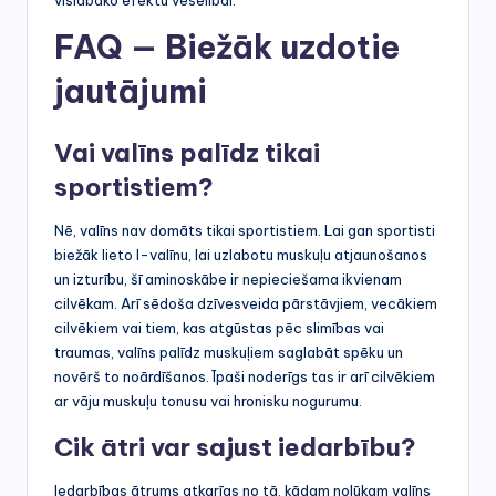
vislabāko efektu veselībai.
FAQ — Biežāk uzdotie
jautājumi
Vai valīns palīdz tikai
sportistiem?
Nē, valīns nav domāts tikai sportistiem. Lai gan sportisti
biežāk lieto l-valīnu, lai uzlabotu muskuļu atjaunošanos
un izturību, šī aminoskābe ir nepieciešama ikvienam
cilvēkam. Arī sēdoša dzīvesveida pārstāvjiem, vecākiem
cilvēkiem vai tiem, kas atgūstas pēc slimības vai
traumas, valīns palīdz muskuļiem saglabāt spēku un
novērš to noārdīšanos. Īpaši noderīgs tas ir arī cilvēkiem
ar vāju muskuļu tonusu vai hronisku nogurumu.
Cik ātri var sajust iedarbību?
Iedarbības ātrums atkarīgs no tā, kādam nolūkam valīns