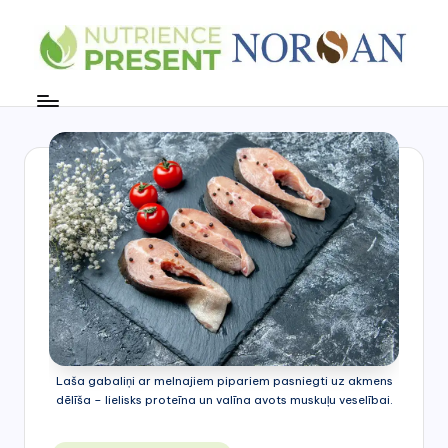
Skip
to
V
content
e
s
e
lī
g
s
U
z
t
Laša gabaliņi ar melnajiem pipariem pasniegti uz akmens
dēlīša – lielisks proteīna un valīna avots muskuļu veselībai.
u