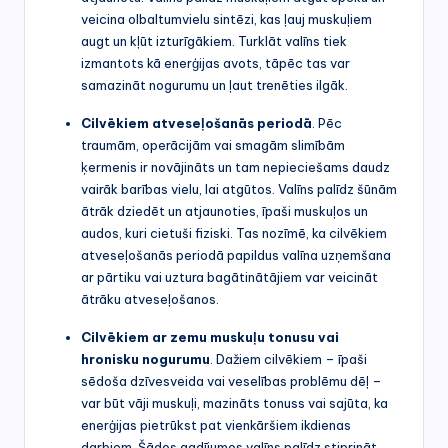
veicina olbaltumvielu sintēzi, kas ļauj muskuļiem
augt un kļūt izturīgākiem. Turklāt valīns tiek
izmantots kā enerģijas avots, tāpēc tas var
samazināt nogurumu un ļaut trenēties ilgāk.
Cilvēkiem atveseļošanās periodā
. Pēc
traumām, operācijām vai smagām slimībām
ķermenis ir novājināts un tam nepieciešams daudz
vairāk barības vielu, lai atgūtos. Valīns palīdz šūnām
ātrāk dziedēt un atjaunoties, īpaši muskuļos un
audos, kuri cietuši fiziski. Tas nozīmē, ka cilvēkiem
atveseļošanās periodā papildus valīna uzņemšana
ar pārtiku vai uztura bagātinātājiem var veicināt
ātrāku atveseļošanos.
Cilvēkiem ar zemu muskuļu tonusu vai
hronisku nogurumu
. Dažiem cilvēkiem – īpaši
sēdoša dzīvesveida vai veselības problēmu dēļ –
var būt vāji muskuļi, mazināts tonuss vai sajūta, ka
enerģijas pietrūkst pat vienkāršiem ikdienas
darbiem. Šādos gadījumos valīns palīdz stiprināt