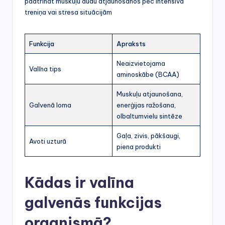
paātrināt muskuļu audu atjaunošanos pēc intensīva
treniņa vai stresa situācijām
Funkcija
Apraksts
Neaizvietojama
Valīna tips
aminoskābe (BCAA)
Muskuļu atjaunošana,
Galvenā loma
enerģijas ražošana,
olbaltumvielu sintēze
Gaļa, zivis, pākšaugi,
Avoti uzturā
piena produkti
Kādas ir valīna
galvenās funkcijas
organismā?