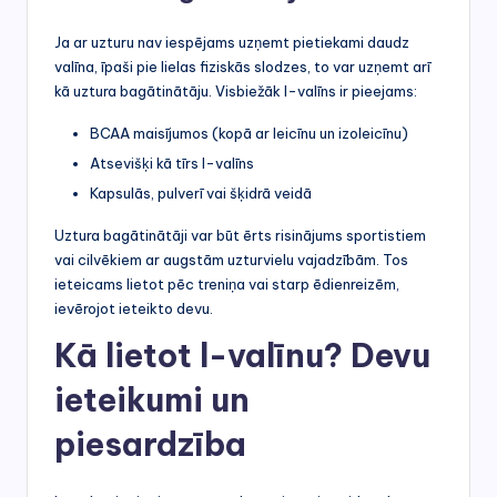
Ja ar uzturu nav iespējams uzņemt pietiekami daudz
valīna, īpaši pie lielas fiziskās slodzes, to var uzņemt arī
kā uztura bagātinātāju. Visbiežāk l-valīns ir pieejams:
BCAA maisījumos (kopā ar leicīnu un izoleicīnu)
Atsevišķi kā tīrs l-valīns
Kapsulās, pulverī vai šķidrā veidā
Uztura bagātinātāji var būt ērts risinājums sportistiem
vai cilvēkiem ar augstām uzturvielu vajadzībām. Tos
ieteicams lietot pēc treniņa vai starp ēdienreizēm,
ievērojot ieteikto devu.
Kā lietot l-valīnu? Devu
ieteikumi un
piesardzība