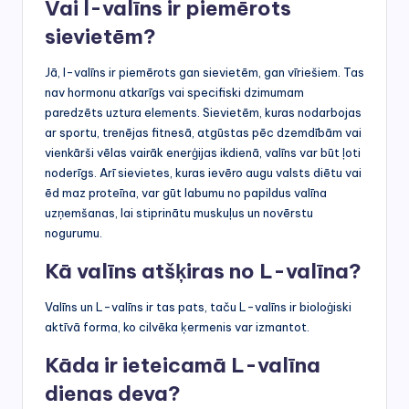
Vai l-valīns ir piemērots
sievietēm?
Jā, l-valīns ir piemērots gan sievietēm, gan vīriešiem. Tas
nav hormonu atkarīgs vai specifiski dzimumam
paredzēts uztura elements. Sievietēm, kuras nodarbojas
ar sportu, trenējas fitnesā, atgūstas pēc dzemdībām vai
vienkārši vēlas vairāk enerģijas ikdienā, valīns var būt ļoti
noderīgs. Arī sievietes, kuras ievēro augu valsts diētu vai
ēd maz proteīna, var gūt labumu no papildus valīna
uzņemšanas, lai stiprinātu muskuļus un novērstu
nogurumu.
Kā valīns atšķiras no L-valīna?
Valīns un L-valīns ir tas pats, taču L-valīns ir bioloģiski
aktīvā forma, ko cilvēka ķermenis var izmantot.
Kāda ir ieteicamā L-valīna
dienas deva?