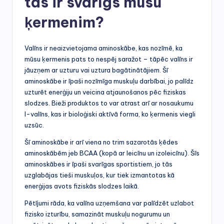
tas ir svarīgs mūsu
ķermenim?
Valīns ir neaizvietojama aminoskābe, kas nozīmē, ka
mūsu ķermenis pats to nespēj saražot – tāpēc valīns ir
jāuzņem ar uzturu vai uztura bagātinātājiem. Šī
aminoskābe ir īpaši nozīmīga muskuļu darbībai, jo palīdz
uzturēt enerģiju un veicina atjaunošanos pēc fiziskas
slodzes. Bieži produktos to var atrast arī ar nosaukumu
l-valīns, kas ir bioloģiski aktīvā forma, ko ķermenis viegli
uzsūc.
Šī aminoskābe ir arī viena no trim sazarotās ķēdes
aminoskābēm jeb BCAA (kopā ar leicīnu un izoleicīnu). Šīs
aminoskābes ir īpaši svarīgas sportistiem, jo tās
uzglabājas tieši muskuļos, kur tiek izmantotas kā
enerģijas avots fiziskās slodzes laikā.
Pētījumi rāda, ka valīna uzņemšana var palīdzēt uzlabot
fizisko izturību, samazināt muskuļu nogurumu un