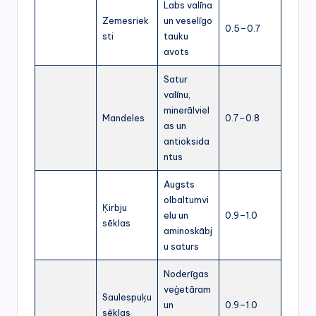
Labs valīna
Zemesriek
un veselīgo
0.5–0.7
sti
tauku
avots
Satur
valīnu,
minerālviel
Mandeles
0.7–0.8
as un
antioksida
ntus
Augsts
olbaltumvi
Ķirbju
elu un
0.9–1.0
sēklas
aminoskābj
u saturs
Noderīgas
veģetāram
Saulespuķu
un
0.9–1.0
sēklas