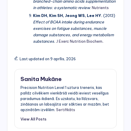
branched-chain amino acids supplementation
in athletes: a systematic review
.
Nutrients
Kim DH, Kim SH, Jeong WS, Lee HY.
(2013)
Effect of BCAA intake during endurance
exercises on fatigue substances, muscle
damage substances, and energy metabolism
substances.
J Exerc Nutrition Biochem
.
Last updated on 9 aprīlis, 2026
Sanita Mukāne
Precision Nutrition Level 1 uztura treneris, kas
palīdz cilvēkiem vienkāršā veidā ieviest veselīgus
paradumus ikdienā. Es uzskatu, ka līdzsvars,
zināšanas un labsajūta var sākties ar mazām, bet
apzinātām izvēlēm.
Sertifikāts
View All Posts