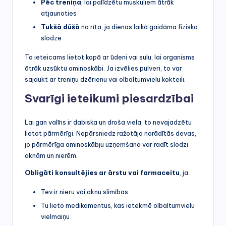
Pēc treniņa
, lai palīdzētu muskuļiem ātrāk
atjaunoties
Tukšā dūšā
no rīta, ja dienas laikā gaidāma fiziska
slodze
To ieteicams lietot kopā ar ūdeni vai sulu, lai organisms
ātrāk uzsūktu aminoskābi. Ja izvēlies pulveri, to var
sajaukt ar treniņu dzērienu vai olbaltumvielu kokteili.
Svarīgi ieteikumi piesardzībai
Lai gan valīns ir dabiska un droša viela, to nevajadzētu
lietot pārmērīgi. Nepārsniedz ražotāja norādītās devas,
jo pārmērīga aminoskābju uzņemšana var radīt slodzi
aknām un nierēm.
Obligāti konsultējies ar ārstu vai farmaceitu
, ja:
Tev ir nieru vai aknu slimības
Tu lieto medikamentus, kas ietekmē olbaltumvielu
vielmaiņu