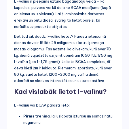
L-valīns ir pieejams uztura bagātinātāju veidā – kā
kapsulas, pulveris vai kā daļa no BCAA maisījuma (kopā
ar leicīnu un izoleicīnu). Lai šī aminoskābe darbotos
efektīvi un būtu droša, svarīgi to lietot pareizi, kā
norādīts uz produkta etiķetes.
Bet tad cik daudz l-valīna lietot? Parasti ieteicamā
dienas deva ir 15 līdz 25 miligrami uz katru ķermeņa
masas kilogramu. Tas nozīmē, ka cilvēkam, kurš sver 70
kg, dienā vajadzētu uzņemt apmēram 1050 līdz 1750 mg
l-valīna (jeb 1–1,75 grami). Ja lieto BCAA kompleksu, šī
deva bieži jau ir iekļauta. Piemēram, sportists, kurš sver
80 kg, varētu lietot 1200–2000 mg valīna dienā,
atkarībā no slodzes intensitātes un uztura sastāva.
Kad vislabāk lietot l-valīnu?
L-valīnu vai BCAA parasti lieto:
Pirms treniņa
, lai uzlabotu izturību un samazinātu
nogurumu