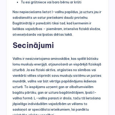
Tu esi grūtniece vai baro bērnu ar krūti
Nav nepieciešams lietot l-valīnu papildus, ja uzturs jau ir
sabalansēts un satur pietiekami daudz proteīnu.
Bagātinātāji ir paredzēti tikai tad, kad ķermenim ir
lielākas vajadzības – piemēram, intensīva fiziskā slodze,
atveseļošanās vai īpašas diētas laikā.
Secinājumi
Valīns ir neaizvietojama aminoskābe, kas spēlē būtisku
lomu muskuļu enerģijā, atjaunošanā un vispārējā fiziskajā
izturībā. Ja esi fiziski aktīvs, atgūsties no slimības vai
vienkārši vēlies stiprināt savu muskuļu sistēmu un justies
mundrāk, valīns var būt vērtīgs papildinājums ikdienas
uzturā. To iespējams uzņemt gan ar olbaltumvielām
bagātu pārtiku, gan ar uztura bagātinātājiem, īpaši l-
valīna formā. L-valīns parasti ir drošs, taču tā lietošana
jāpielāgo individuālām vajadzībām un vēlams to
saskaņot ar speciālista ieteikumiem, lai panāktu