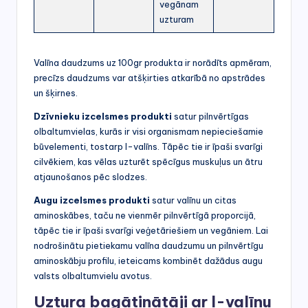
vegānam
uzturam
Valīna daudzums uz 100gr produkta ir norādīts apmēram,
precīzs daudzums var atšķirties atkarībā no apstrādes
un šķirnes.
Dzīvnieku izcelsmes produkti
satur pilnvērtīgas
olbaltumvielas, kurās ir visi organismam nepieciešamie
būvelementi, tostarp l-valīns. Tāpēc tie ir īpaši svarīgi
cilvēkiem, kas vēlas uzturēt spēcīgus muskuļus un ātru
atjaunošanos pēc slodzes.
Augu izcelsmes produkti
satur valīnu un citas
aminoskābes, taču ne vienmēr pilnvērtīgā proporcijā,
tāpēc tie ir īpaši svarīgi veģetāriešiem un vegāniem. Lai
nodrošinātu pietiekamu valīna daudzumu un pilnvērtīgu
aminoskābju profilu, ieteicams kombinēt dažādus augu
valsts olbaltumvielu avotus.
Uztura bagātinātāji ar l-valīnu