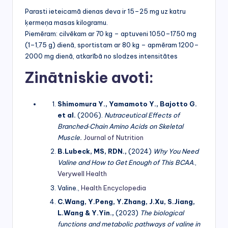
Parasti ieteicamā dienas deva ir 15–25 mg uz katru
ķermeņa masas kilogramu.
Piemēram: cilvēkam ar 70 kg – aptuveni 1050–1750 mg
(1–1,75 g) dienā, sportistam ar 80 kg – apmēram 1200–
2000 mg dienā, atkarībā no slodzes intensitātes
Zinātniskie avoti:
Shimomura Y., Yamamoto Y., Bajotto G.
et al.
(2006).
Nutraceutical Effects of
Branched‑Chain Amino Acids on Skeletal
Muscle.
Journal of Nutrition
B.Lubeck, MS, RDN.,
(2024)
Why You Need
Valine and How to Get Enough of This BCAA
.,
Verywell Health
Valine.,
Health Encyclopedia
C.Wang, Y.Peng, Y.Zhang, J.Xu, S.Jiang,
L.Wang & Y.Yin.,
(2023)
The biological
functions and metabolic pathways of valine in