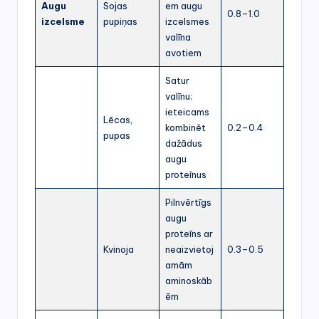
Augu
Sojas
em augu
0.8–1.0
izcelsme
pupiņas
izcelsmes
valīna
avotiem
Satur
valīnu;
ieteicams
Lēcas,
kombinēt
0.2–0.4
pupas
dažādus
augu
proteīnus
Pilnvērtīgs
augu
proteīns ar
Kvinoja
neaizvietoj
0.3–0.5
amām
aminoskāb
ēm