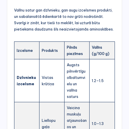
Valīnu satur gan dzīvnieku, gan augu izcelsmes produkti,
un sabalansētā ēdienkartē to nav grūti nodrošināt.
Svarīgi ir zināt, kur tieši to meklēt, lai uzturā būtu
pietiekams daudzums šīs neaizvietojamās aminoskābes.
Pilnās
Valīns
Izcelsme
Produkts
piezīmes
(g/100 g)
Augsts
pilnvērtīgu
Dzīvnieku
Vistas
olbaltumvi
1.2–1.5
izcelsme
krūtiņa
elu un
valīna
saturs
Veicina
muskuļu
Liellopu
atjaunošan
1.0–1.3
gaļa
os un