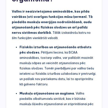
Valīns ir neaizvietojama aminoskābe, kas pilda
vairākas ļoti svarīgas funkcijas mūsu ķermenī. Tā
piedalās muskuļu enerģijas nodrošināšanā, audu
atjaunošanā pēc fiziskas slodzes un arī palīdz
nervu sistēmas darbībā.
Tālāk izskaidrošu katru no
šīm funkcijām vienkāršā valodā.
Fiziskās izturības un atjaunošanās atbalsts
pēc slodzes.
Pētījumi liecina, ka BCAA
aminoskābes, tostarp valīns, var palīdzēt mazināt
muskuļu sāpes un veicināt atjaunošanos pēc
fiziskas slodzes. Tomēr pierādījumi par valīna tiešu
ietekmi uz fiziskās izturības uzlabošanu ir pretrunīgi,
un pašlaik nav pietiekamu datu, lai to apstiprinātu
kā galveno faktoru.
Muskuļu atjaunošana un augšana.
Valīns
piedalās olbaltumvielu sintēzē, kas ir būtiska
muskuļu šķiedru atjaunošanai un stiprināšanai pēc