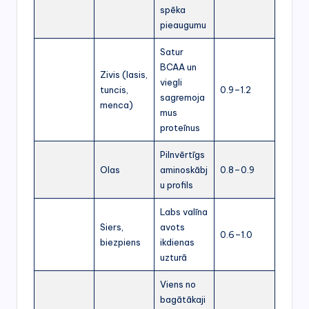
spēka
pieaugumu
Satur
BCAA un
Zivis (lasis,
viegli
tuncis,
0.9–1.2
sagremoja
menca)
mus
proteīnus
Pilnvērtīgs
Olas
aminoskābj
0.8–0.9
u profils
Labs valīna
Siers,
avots
0.6–1.0
biezpiens
ikdienas
uzturā
Viens no
bagātākaji