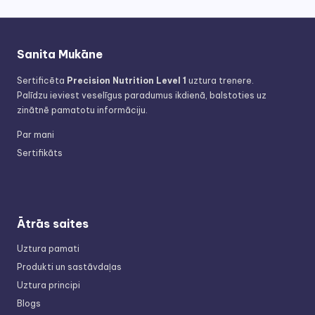
Sanita Mukāne
Sertificēta
Precision Nutrition Level 1
uztura trenere.
Palīdzu ieviest veselīgus paradumus ikdienā, balstoties uz
zinātnē pamatotu informāciju.
Par mani
Sertifikāts
Ātrās saites
Uztura pamati
Produkti un sastāvdaļas
Uztura principi
Blogs