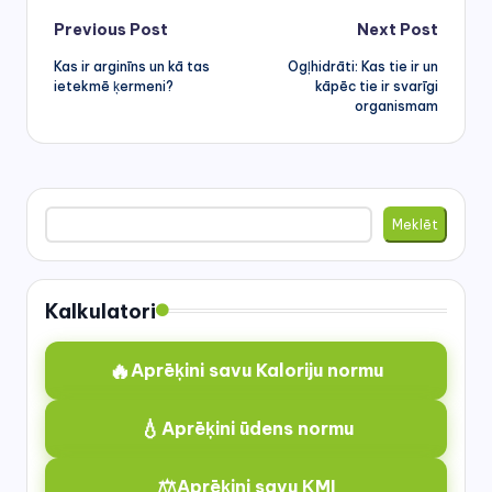
Post
Previous Post
Next Post
Kas ir arginīns un kā tas
Ogļhidrāti: Kas tie ir un
navigation
ietekmē ķermeni?
kāpēc tie ir svarīgi
organismam
Meklēt
Meklēt
Kalkulatori
🔥
Aprēķini savu Kaloriju normu
💧
Aprēķini ūdens normu
⚖️
Aprēķini savu ĶMI