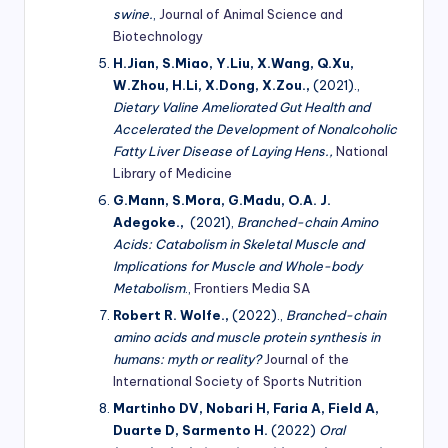
swine.
,
Journal of Animal Science and
Biotechnology
H.Jian, S.Miao, Y.Liu, X.Wang, Q.Xu,
W.Zhou, H.Li, X.Dong, X.Zou.,
(2021).,
Dietary Valine Ameliorated Gut Health and
Accelerated the Development of Nonalcoholic
Fatty Liver Disease of Laying Hens.,
National
Library of Medicine
G.Mann, S.Mora, G.Madu, O.A. J.
Adegoke.,
(2021),
Branched-chain Amino
Acids: Catabolism in Skeletal Muscle and
Implications for Muscle and Whole-body
Metabolism
.,
Frontiers Media SA
Robert R. Wolfe.,
(2022).,
Branched-chain
amino acids and muscle protein synthesis in
humans: myth or reality?
Journal of the
International Society of Sports Nutrition
Martinho DV, Nobari H, Faria A, Field A,
Duarte D, Sarmento H.
(2022)
Oral