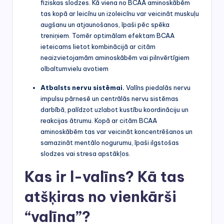
fiziskas slodzes. Kā viena no BCAA aminoskābēm
tas kopā ar leicīnu un izoleicīnu var veicināt muskuļu
augšanu un atjaunošanos, īpaši pēc spēka
treniņiem. Tomēr optimālam efektam BCAA
ieteicams lietot kombinācijā ar citām
neaizvietojamām aminoskābēm vai pilnvērtīgiem
olbaltumvielu avotiem
Atbalsts nervu sistēmai.
Valīns piedalās nervu
impulsu pārnesē un centrālās nervu sistēmas
darbībā, palīdzot uzlabot kustību koordināciju un
reakcijas ātrumu. Kopā ar citām BCAA
aminoskābēm tas var veicināt koncentrēšanos un
samazināt mentālo nogurumu, īpaši ilgstošas
slodzes vai stresa apstākļos.
Kas ir l-valīns? Kā tas
atšķiras no vienkārši
“valīna”?