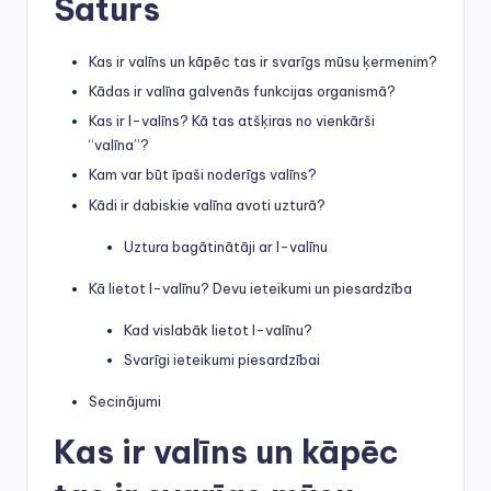
Saturs
Kas ir valīns un kāpēc tas ir svarīgs mūsu ķermenim?
Kādas ir valīna galvenās funkcijas organismā?
Kas ir l-valīns? Kā tas atšķiras no vienkārši
“valīna”?
Kam var būt īpaši noderīgs valīns?
Kādi ir dabiskie valīna avoti uzturā?
Uztura bagātinātāji ar l-valīnu
Kā lietot l-valīnu? Devu ieteikumi un piesardzība
Kad vislabāk lietot l-valīnu?
Svarīgi ieteikumi piesardzībai
Secinājumi
Kas ir valīns un kāpēc