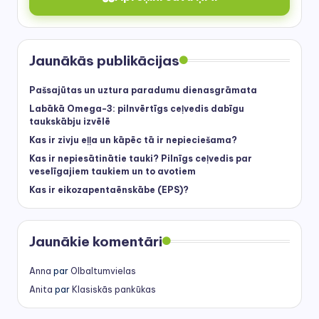
Jaunākās publikācijas
Pašsajūtas un uztura paradumu dienasgrāmata
Labākā Omega-3: pilnvērtīgs ceļvedis dabīgu
taukskābju izvēlē
Kas ir zivju eļļa un kāpēc tā ir nepieciešama?
Kas ir nepiesātinātie tauki? Pilnīgs ceļvedis par
veselīgajiem taukiem un to avotiem
Kas ir eikozapentaēnskābe (EPS)?
Jaunākie komentāri
Anna
par
Olbaltumvielas
Anita
par
Klasiskās pankūkas