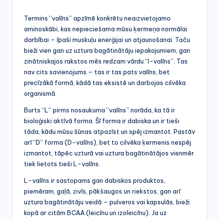
Termins “valīns” apzīmē konkrētu neaizvietojamo
aminoskābi, kas nepieciešama mūsu ķermeņa normālai
darbībai – īpaši muskuļu enerģijai un atjaunošanai. Taču
bieži vien gan uz uztura bagātinātāju iepakojumiem, gan
zinātniskajos rakstos mēs redzam vārdu “l-valīns”. Tas
nav cits savienojums – tas ir tas pats valīns, bet
precīzākā formā, kādā tas eksistē un darbojas cilvēka
organismā.
Burts “L” pirms nosaukuma “valīns” norāda, ka tā ir
bioloģiski aktīvā forma. Šī forma ir dabiska un ir tieši
tāda, kādu mūsu šūnas atpazīst un spēj izmantot. Pastāv
arī “D” forma (D-valīns), bet to cilvēka ķermenis nespēj
izmantot, tāpēc uzturā vai uztura bagātinātājos vienmēr
tiek lietots tieši L-valīns.
L-valīns ir sastopams gan dabiskos produktos,
piemēram, gaļā, zivīs, pākšaugos un riekstos, gan arī
uztura bagātinātāju veidā – pulveros vai kapsulās, bieži
kopā ar citām BCAA (leicīnu un izoleicīnu). Ja uz