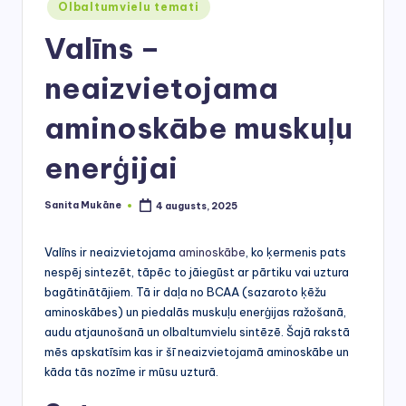
r
Posted
Olbaltumvielu temati
in
s
Valīns –
neaizvietojama
aminoskābe muskuļu
enerģijai
Sanita Mukāne
4 augusts, 2025
Posted
by
Valīns ir neaizvietojama
aminoskābe
, ko ķermenis pats
nespēj sintezēt, tāpēc to jāiegūst ar pārtiku vai uztura
bagātinātājiem. Tā ir daļa no BCAA (sazaroto ķēžu
aminoskābes) un piedalās muskuļu enerģijas ražošanā,
audu atjaunošanā un olbaltumvielu sintēzē. Šajā rakstā
mēs apskatīsim kas ir šī neaizvietojamā aminoskābe un
kāda tās nozīme ir mūsu uzturā.