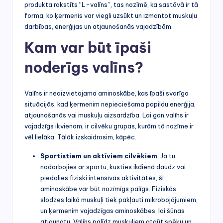
produkta rakstīts “L-valīns”, tas nozīmē, ka sastāvā ir tā
forma, ko ķermenis var viegli uzsūkt un izmantot muskuļu
darbības, enerģijas un atjaunošanās vajadzībām.
Kam var būt īpaši
noderīgs valīns?
Valīns ir neaizvietojama aminoskābe, kas īpaši svarīga
situācijās, kad ķermenim nepieciešama papildu enerģija,
atjaunošanās vai muskuļu aizsardzība. Lai gan valīns ir
vajadzīgs ikvienam, ir cilvēku grupas, kurām tā nozīme ir
vēl lielāka. Tālāk izskaidrosim, kāpēc.
Sportistiem un aktīviem cilvēkiem
. Ja tu
nodarbojies ar sportu, kusties ikdienā daudz vai
piedalies fiziski intensīvās aktivitātēs, šī
aminoskābe var būt nozīmīgs palīgs. Fiziskās
slodzes laikā muskuļi tiek pakļauti mikrobojājumiem,
un ķermenim vajadzīgas aminoskābes, lai šūnas
atjaunotu. Valīns palīdz muskuļiem atgūt spēku un