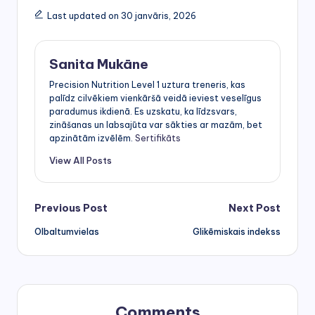
Last updated on 30 janvāris, 2026
Sanita Mukāne
Precision Nutrition Level 1 uztura treneris, kas
palīdz cilvēkiem vienkāršā veidā ieviest veselīgus
paradumus ikdienā. Es uzskatu, ka līdzsvars,
zināšanas un labsajūta var sākties ar mazām, bet
apzinātām izvēlēm.
Sertifikāts
View All Posts
Post
Previous Post
Next Post
Olbaltumvielas
Glikēmiskais indekss
navigation
Comments