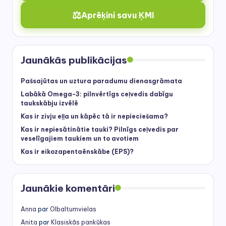
⚖️
Aprēķini savu ĶMI
Jaunākās publikācijas
Pašsajūtas un uztura paradumu dienasgrāmata
Labākā Omega-3: pilnvērtīgs ceļvedis dabīgu
taukskābju izvēlē
Kas ir zivju eļļa un kāpēc tā ir nepieciešama?
Kas ir nepiesātinātie tauki? Pilnīgs ceļvedis par
veselīgajiem taukiem un to avotiem
Kas ir eikozapentaēnskābe (EPS)?
Jaunākie komentāri
Anna
par
Olbaltumvielas
Anita
par
Klasiskās pankūkas