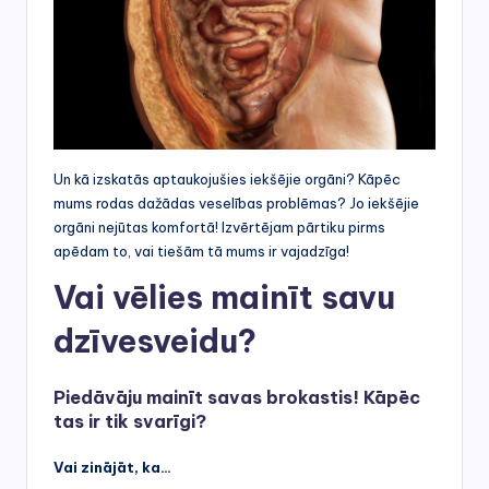
Un kā izskatās aptaukojušies iekšējie orgāni? Kāpēc
mums rodas dažādas veselības problēmas? Jo iekšējie
orgāni nejūtas komfortā! Izvērtējam pārtiku pirms
apēdam to, vai tiešām tā mums ir vajadzīga!
Vai vēlies mainīt savu
dzīvesveidu?
Piedāvāju mainīt savas brokastis! Kāpēc
tas ir tik svarīgi?
Vai zinājāt, ka…