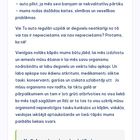
– auto plīst, ja mēs sevi barojam ar nekvalitatīvu pārtiku
– mums rodas dažādas kaites, slimības un veselības
problēmas.
Vai Tu auto regulāri uzpildi ar degvielu neatkarīgi no tā
vai tas ir nepieciešams vai nav nepieciešams? Protams,
ka nē!
Vienīgais nolūks kāpēc mums būtu jāēd, lai mēs izdzīvotu
un iemesls mūsu ēšanai ir lai mēs savu organismu
nodrošinātu ar labu degvielu un veiktu labu apkopi. Un
laba apkope nav ēdienu atkritumi, medikamenti, sliktie
tauki, konservanti, garšas un izskata uzlabotāji utt. Jo
mūsu organisms nav radīts, lai tiktu galā ar
pārpalikumiem un tam ir ļoti grūti atbrīvoties no visa liekā
ko mēs tajā sagāžam un līdz ar to tas to visu uzkrāj mūsu
organismā nepievilcīgos tauku kunkuļos uz kājām, vidukļa,
veidojas iekšējā aptaukošanās un tieši tāpēc mums
parādās liekais svars.