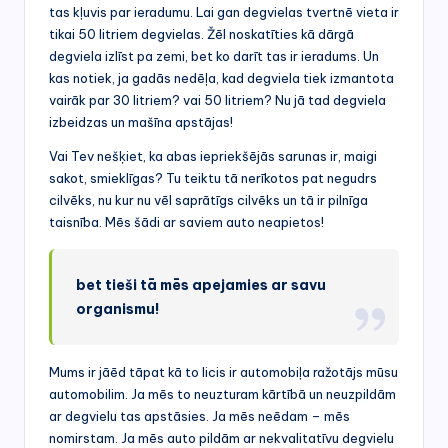
tas kļuvis par ieradumu. Lai gan degvielas tvertnē vieta ir
tikai 50 litriem degvielas. Žēl noskatīties kā dārgā
degviela izlīst pa zemi, bet ko darīt tas ir ieradums. Un
kas notiek, ja gadās nedēļa, kad degviela tiek izmantota
vairāk par 30 litriem? vai 50 litriem? Nu jā tad degviela
izbeidzas un mašīna apstājas!
Vai Tev nešķiet, ka abas iepriekšējās sarunas ir, maigi
sakot, smieklīgas? Tu teiktu tā nerīkotos pat negudrs
cilvēks, nu kur nu vēl saprātīgs cilvēks un tā ir pilnīga
taisnība. Mēs šādi ar saviem auto neapietos!
bet tieši tā mēs apejamies ar savu
organismu!
Mums ir jāēd tāpat kā to licis ir automobiļa ražotājs mūsu
automobilim. Ja mēs to neuzturam kārtībā un neuzpildām
ar degvielu tas apstāsies. Ja mēs neēdam – mēs
nomirstam. Ja mēs auto pildām ar nekvalitatīvu degvielu