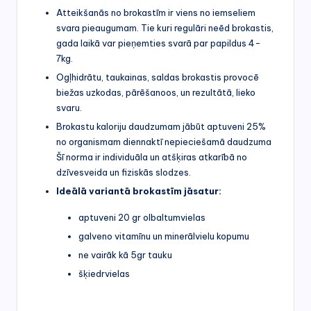
Atteikšanās no brokastīm ir viens no iemseliem
svara pieaugumam. Tie kuri regulāri neēd brokastis,
gada laikā var pieņemties svarā par papildus 4-
7kg.
Ogļhidrātu, taukainas, saldas brokastis provocē
biežas uzkodas, pārēšanoos, un rezultātā, lieko
svaru.
Brokastu kaloriju daudzumam jābūt aptuveni 25%
no organismam diennaktī nepieciešamā daudzuma
Šī norma ir individuāla un atšķiras atkarībā no
dzīvesveida un fiziskās slodzes.
Ideālā variantā brokastīm jāsatur:
aptuveni 20 gr olbaltumvielas
galveno vitamīnu un minerālvielu kopumu
ne vairāk kā 5gr tauku
šķiedrvielas