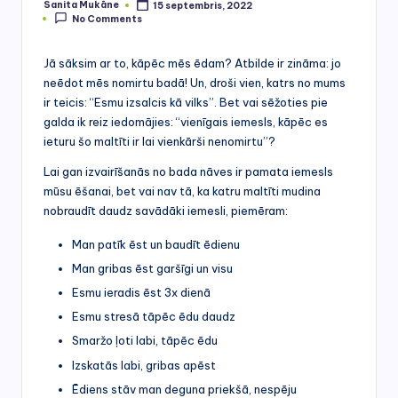
r
Sanita Mukāne
15 septembris, 2022
Posted
No Comments
by
s
Jā sāksim ar to, kāpēc mēs ēdam? Atbilde ir zināma: jo
neēdot mēs nomirtu badā! Un, droši vien, katrs no mums
ir teicis: “Esmu izsalcis kā vilks”. Bet vai sēžoties pie
galda ik reiz iedomājies: “vienīgais iemesls, kāpēc es
ieturu šo maltīti ir lai vienkārši nenomirtu”?
Lai gan izvairīšanās no bada nāves ir pamata iemesls
mūsu ēšanai, bet vai nav tā, ka katru maltīti mudina
nobraudīt daudz savādāki iemesli, piemēram:
Man patīk ēst un baudīt ēdienu
Man gribas ēst garšīgi un visu
Esmu ieradis ēst 3x dienā
Esmu stresā tāpēc ēdu daudz
Smaržo ļoti labi, tāpēc ēdu
Izskatās labi, gribas apēst
Ēdiens stāv man deguna priekšā, nespēju