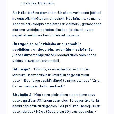
atteikties, tāpēc ēdu
Šie ir tikai daži no piemēriem. Un ēšanu var izraisīt jebkurš
no augstāk minētajiem iemesliem. Nav brīnums, ka mums
šādā veidā veidojas problēmas ar vielmaiņu, gremošanas
sistēmu, veidojas dažādas slimības, iekaisumi, svara
nepietiekamība vai tieši otrādi liekais svars.
Un tagad šo salīdzināsim ar automobiļa
uzpildīšanu ar degvielu. Iedomājamies kā mēs
justos automobiļa vietā?
Iedomājaties tāds haoss
valdītu lai uzpildītu automobili.
Situācija 1.
“Dārgais, es esmu lielā stresā, tāpēc
iebraukšu benzīntankā un uzpildīšu degvielu mūsu
auto.” “Bet Tu jau uzpildīji dārgā to pirms stundas” “Zinu,
bet es tikai uz īsu brīdi… nedaudz”
Situācija 2.
“Man katru piektdienu ir paradums savu
auto uzpildīt ar 30 litriem degvielas. Tā es panāku to, lai
nekad nepietrūktu degvielas. Bet ja nu kādu nedēļu Tu ar
auto nebrauc? Nē es tāpat ieleju 30 litrus degvielas –