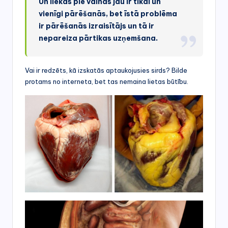
Un liekas pie vainas jau ir tikai un
vienīgi pārēšanās, bet īstā problēma
ir pārēšanās izraisītājs un tā ir
nepareiza pārtikas uzņemšana.
Vai ir redzēts, kā izskatās aptaukojusies sirds? Bilde
protams no interneta, bet tas nemaina lietas būtību.