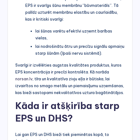
EPS ir svarīgs šūnu membrānu “būvmateriāls”. Tā
palīdz uzturēt membrānu elastību un caurlaidību,
kas ir kritiski svarīgi:
lai šūnas varētu efektīvi uzņemt barības
vielas,
lai nodrošinātu ātru un precīzu signālu apmaiņu
starp šūnām (īpaši nervu sistēmā).
Svarīgi ir izvēlēties augstas kvalitātes produktus, kuros
EPS koncentrācija ir precīzi kontrolēta. Kā norāda
norsan.lv
, tīra un kvalitatīva zivju eļļa ir būtiska, lai
izvairītos no smago metālu un piemaisījumu uzņemšanas,
kas bieži sastopami nekvalitatīvos uztura bagātinātājos.
Kāda ir atšķirība starp
EPS un DHS?
Lai gan EPS un DHS bieži tiek pieminētas kopā, to