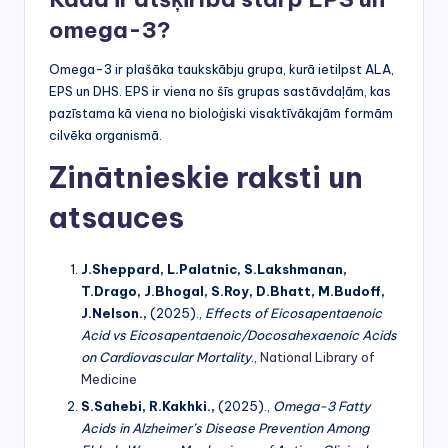
omega-3?
Omega-3 ir plašāka taukskābju grupa, kurā ietilpst ALA,
EPS un DHS. EPS ir viena no šīs grupas sastāvdaļām, kas
pazīstama kā viena no bioloģiski visaktīvākajām formām
cilvēka organismā.
Zinātnieskie raksti un
atsauces
J.Sheppard, L.Palatnic, S.Lakshmanan,
T.Drago, J.Bhogal, S.Roy, D.Bhatt, M.Budoff,
J.Nelson.,
(2025).,
Effects of Eicosapentaenoic
Acid vs Eicosapentaenoic/Docosahexaenoic Acids
on Cardiovascular Mortality
.,
National Library of
Medicine
S.Sahebi, R.Kakhki.,
(2025).,
Omega-3 Fatty
Acids in Alzheimer’s Disease Prevention Among