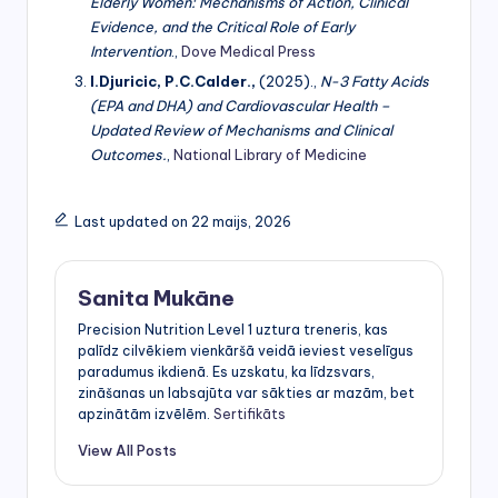
Elderly Women: Mechanisms of Action, Clinical
Evidence, and the Critical Role of Early
Intervention
.,
Dove Medical Press
I.Djuricic, P.C.Calder.,
(2025).,
N-3 Fatty Acids
(EPA and DHA) and Cardiovascular Health –
Updated Review of Mechanisms and Clinical
Outcomes.
,
National Library of Medicine
Last updated on 22 maijs, 2026
Sanita Mukāne
Precision Nutrition Level 1 uztura treneris, kas
palīdz cilvēkiem vienkāršā veidā ieviest veselīgus
paradumus ikdienā. Es uzskatu, ka līdzsvars,
zināšanas un labsajūta var sākties ar mazām, bet
apzinātām izvēlēm.
Sertifikāts
View All Posts