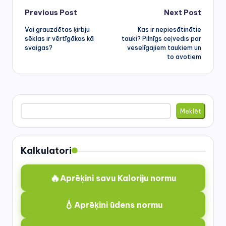
Post
Previous Post
Next Post
Vai grauzdētas ķirbju
Kas ir nepiesātinātie
navigation
sēklas ir vērtīgākas kā
tauki? Pilnīgs ceļvedis par
svaigas?
veselīgajiem taukiem un
to avotiem
Meklēt
Meklēt
Kalkulatori
🔥
Aprēķini savu Kaloriju normu
💧
Aprēķini ūdens normu