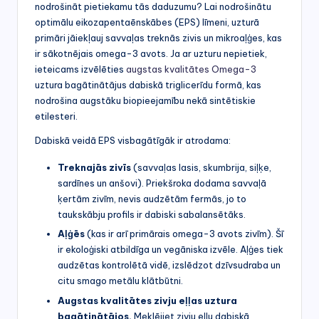
nodrošināt pietiekamu tās daduzumu? Lai nodrošinātu
optimālu eikozapentaēnskābes (EPS) līmeni, uzturā
primāri jāiekļauj savvaļas treknās zivis un mikroaļģes, kas
ir sākotnējais omega-3 avots. Ja ar uzturu nepietiek,
ieteicams izvēlēties
augstas kvalitātes Omega-3
uztura bagātinātājus dabiskā triglicerīdu formā, kas
nodrošina augstāku biopieejamību nekā sintētiskie
etilesteri.
Dabiskā veidā EPS visbagātīgāk ir atrodama:
Treknajās zivīs
(savvaļas lasis, skumbrija, siļķe,
sardīnes un anšovi). Priekšroka dodama savvaļā
ķertām zivīm, nevis audzētām fermās, jo to
taukskābju profils ir dabiski sabalansētāks.
Aļģēs
(kas ir arī primārais omega-3 avots zivīm). Šī
ir ekoloģiski atbildīga un vegāniska izvēle. Aļģes tiek
audzētas kontrolētā vidē, izslēdzot dzīvsudraba un
citu smago metālu klātbūtni.
Augstas kvalitātes zivju eļļas uztura
bagātinātājos.
Meklējiet zivju eļļu dabiskā