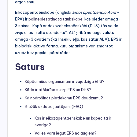
organismu.
Eikozapentaēnskābe (angliski
Eicosapentaenoic Acid
–
EPA) ir
polinepiesātinātā taukskābe
, kas pieder omega-
3 saimei. Kopā ar dokozaheksaēnskābi (DHS) tās veido
zivju eļļas “zelta standartu”. Atšķirībā no augu valsts
omega-3 avotiem (kā linsēklu eļļa, kas satur ALA), EPS ir
bioloģiski aktīva forma, kuru organisms var izmantot
uzreiz bez papildu pārstrādes.
Saturs
Kāpēc mūsu organismam ir vajadzīga EPS?
Kāda ir atšķirība starp EPS un DHS?
Kā nodrošināt pietiekamu EPS daudzumu?
Biežāk uzdotie jautājumi (FAQ)
Kas ir eikozapentaēnskābe un kāpēc tā ir
svarīga?
Vai es varu iegūt EPS no augiem?