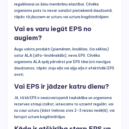
regulēšanai un šūnu membrānu elastībai. Cilvēka
organisms pats to nevar saražot pietiekamā daudzumā,
tāpēc tā jāuzņem ar uzturu vai uztura bagātinātājiem.
Vai es varu iegūt EPS no
augiem?
Augu valsts produkti (piemēram, linsēklas, čia sēklas)
satur ALA (alfa-linolēnskābi), nevis EPS. Cilvēka
organisms ALA spēj pārvērst par EPS tikai ļoti niecīgos
daudzumos, tāpēc zivju eļļa vai aļģu eļļa ir efektīvāki EPS
avoti.
Vai EPS ir jādzer katru dienu?
Jā, tā kā EPS ir neaizvietojamā taukskābe un organisma
rezerves strauji izsīkst, ieteicams to uzņemt regulāri, vai
nu caur uzturu (ēdot treknas zivis 2-3 reizes nedēļā), vai
lietojot uztura bagātinātājus.
Kāda ir atšķirība starp EPS un