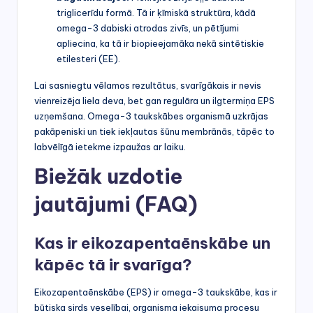
triglicerīdu formā. Tā ir ķīmiskā struktūra, kādā
omega-3 dabiski atrodas zivīs, un pētījumi
apliecina, ka tā ir biopieejamāka nekā sintētiskie
etilesteri (EE).
Lai sasniegtu vēlamos rezultātus, svarīgākais ir nevis
vienreizēja liela deva, bet gan regulāra un ilgtermiņa EPS
uzņemšana. Omega-3 taukskābes organismā uzkrājas
pakāpeniski un tiek iekļautas šūnu membrānās, tāpēc to
labvēlīgā ietekme izpaužas ar laiku.
Biežāk uzdotie
jautājumi (FAQ)
Kas ir eikozapentaēnskābe un
kāpēc tā ir svarīga?
Eikozapentaēnskābe (EPS) ir omega-3 taukskābe, kas ir
būtiska sirds veselībai, organisma iekaisuma procesu