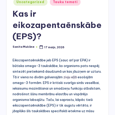
r
Posted
Uncategorized
Tauku temati
in
s
Kas ir
eikozapentaēnskābe
(EPS)?
Sanita Mukāne
17 maijs, 2026
Posted
by
Eikozapentaēnskābe jeb EPS (sauc arī par EPA) ir
būtiska omega-3 taukskābe, ko organisms pats nespēj
sintezēt pietiekamā daudzumā un kas jāuzņem ar uzturu.
Tā ir viena no divām galvenajām
zivju eļļā
esošajām
omega-3 formām. EPS ir kritiski svarīga sirds veselībai,
iekaisumu mazināšanai un smadzeņu funkciju atbalstam,
nodrošinot šūnu membrānu elastību un vispārējo
organisma labsajūtu. Taču, lai saprastu, kāpēc tieši
eikozapentaēnskābe (EPS) ir tik augstu vērtēta, ir
jāaplūko šīs taukskābes specifiskā ietekme uz mūsu