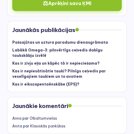
⚖️
Aprēķini savu ĶMI
Jaunākās publikācijas
Pašsajūtas un uztura paradumu dienasgrāmata
Labākā Omega-3: pilnvērtīgs ceļvedis dabīgu
taukskābju izvēlē
Kas ir zivju eļļa un kāpēc tā ir nepieciešama?
Kas ir nepiesātinātie tauki? Pilnīgs ceļvedis par
veselīgajiem taukiem un to avotiem
Kas ir eikozapentaēnskābe (EPS)?
Jaunākie komentāri
Anna
par
Olbaltumvielas
Anita
par
Klasiskās pankūkas