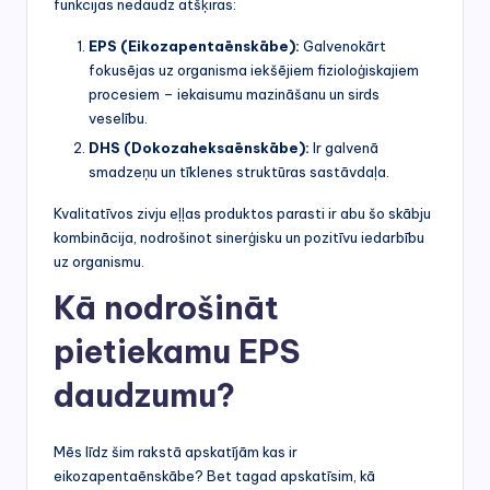
funkcijas nedaudz atšķiras:
EPS (Eikozapentaēnskābe):
Galvenokārt
fokusējas uz organisma iekšējiem fizioloģiskajiem
procesiem – iekaisumu mazināšanu un sirds
veselību.
DHS (Dokozaheksaēnskābe):
Ir galvenā
smadzeņu un tīklenes struktūras sastāvdaļa.
Kvalitatīvos zivju eļļas produktos parasti ir abu šo skābju
kombinācija, nodrošinot sinerģisku un pozitīvu iedarbību
uz organismu.
Kā nodrošināt
pietiekamu EPS
daudzumu?
Mēs līdz šim rakstā apskatījām kas ir
eikozapentaēnskābe? Bet tagad apskatīsim, kā