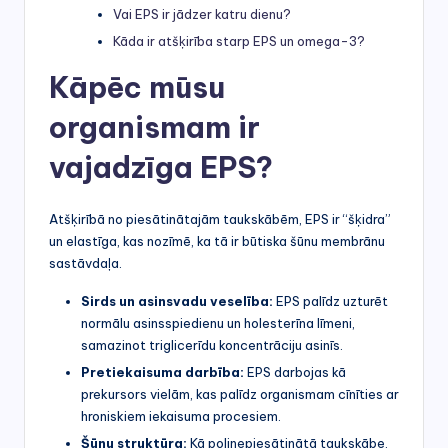
Vai EPS ir jādzer katru dienu?
Kāda ir atšķirība starp EPS un omega-3?
Kāpēc mūsu
organismam ir
vajadzīga EPS?
Atšķirībā no piesātinātajām taukskābēm, EPS ir “šķidra”
un elastīga, kas nozīmē, ka tā ir būtiska šūnu membrānu
sastāvdaļa.
Sirds un asinsvadu veselība:
EPS palīdz uzturēt
normālu asinsspiedienu un holesterīna līmeni,
samazinot triglicerīdu koncentrāciju asinīs.
Pretiekaisuma darbība:
EPS darbojas kā
prekursors vielām, kas palīdz organismam cīnīties ar
hroniskiem iekaisuma procesiem.
Šūnu struktūra:
Kā polinepiesātinātā taukskābe,